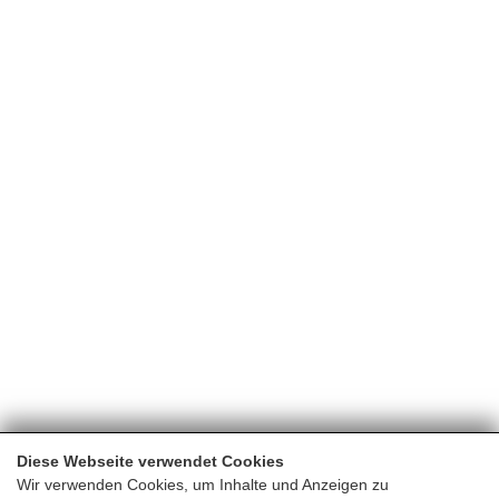
München – Bad Hofgastein
Für Fahrten am Samstag gilt ein Aufpreis von € 50.
Zum Airport Transfer
Buchen Sie Ihren Flug nach Salzburg:
www.fluege.de/Fluege-Salzburg
KONTAKT
www.jetcost.at/osterreich/flugtickets-salzburg
www.skyscanner.de/fluge-nach/szg
info@ferienwohnungen-bad-hofgastein.at
www.google.at/flights/salzburg
+43 6432 6219
Reisezeitenkarte Gastein öffnen (PDF)
Apartments Bad Hofgastein
Diese Webseite verwendet Cookies
Wir verwenden Cookies, um Inhalte und Anzeigen zu
Parkstraße 3